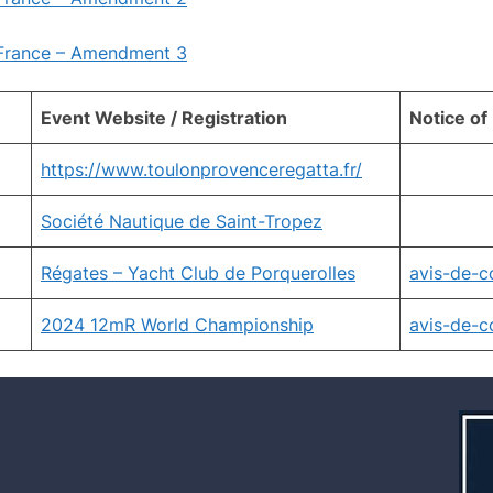
 France – Amendment 3
Event Website / Registration
Notice of
https://www.toulonprovenceregatta.fr/
Société Nautique de Saint-Tropez
Régates – Yacht Club de Porquerolles
avis-de-c
2024 12mR World Championship
avis-de-c