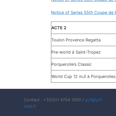
Notice of Series 55th Coupe de
ACTE 2
Toulon Provence Regatta
Pre-world à Saint-Tropez
Porquerolle’s Classic
World Cup 12 mJI à Porquerolles
Contact : +33(0)1 4704 1000 /
ycf@ycf-
club.fr