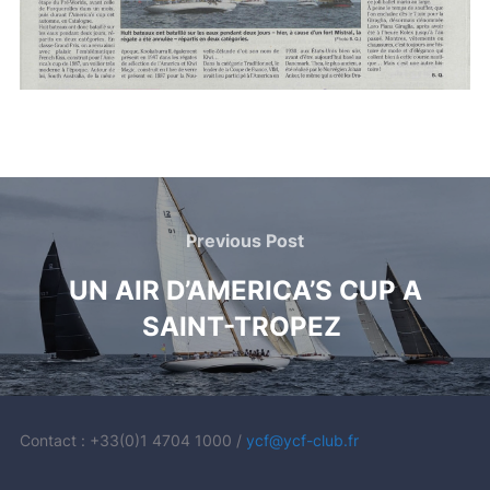
Post
navigation
Previous
Previous Post
Post
UN AIR D’AMERICA’S CUP A
SAINT-TROPEZ
Contact : +33(0)1 4704 1000 /
ycf@ycf-club.fr