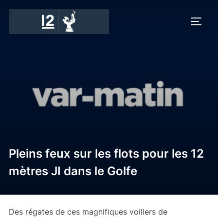
Skip
to
TOGG
content
Pleins feux sur les flots pour les 12
mètres JI dans le Golfe
Des régates de ces magnifiques voiliers de