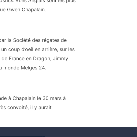
ostics. «Les Anglais sont les plus
dique Gwen Chapalain.
 par la Société des régates de
 un coup d’oeil en arrière, sur les
on de France en Dragon, Jimmy
du monde Melges 24.
nde à Chapalain le 30 mars à
ès convoité, il y aurait