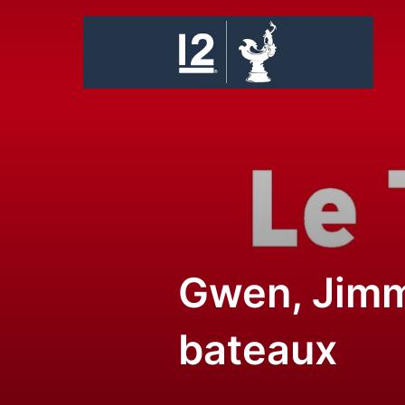
Skip
to
content
Gwen, Jimm
bateaux