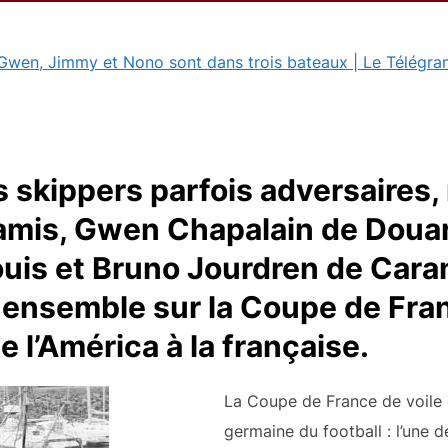
Gwen, Jimmy et Nono sont dans trois bateaux | Le Télégra
ois skippers parfois adversaires
is amis, Gwen Chapalain de Dou
uis et Bruno Jourdren de Cara
r ensemble sur la Coupe de Fran
 l’América à la française.
La Coupe de France de voile e
germaine du football : l’une d