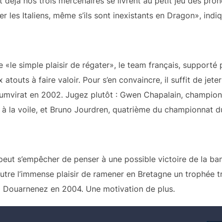
t déjà nos trois mercenaires se livrent au petit jeu des pron
ller les Italiens, même s’ils sont inexistants en Dragon», in
 «le simple plaisir de régater», le team français, supporté
atouts à faire valoir. Pour s’en convaincre, il suffit de jeter
riumvirat en 2002. Jugez plutôt : Gwen Chapalain, champi
 à la voile, et Bruno Jourdren, quatrième du championnat 
 peut s’empêcher de penser à une possible victoire de la ba
 outre l’immense plaisir de ramener en Bretagne un trophée tr
e à Douarnenez en 2004. Une motivation de plus.